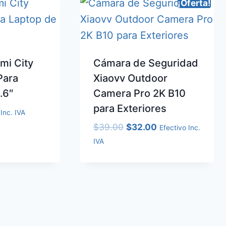
¡Oferta!
mi City
Cámara de Seguridad
Para
Xiaovv Outdoor
.6″
Camera Pro 2K B10
para Exteriores
Inc. IVA
El
El
$
39.00
$
32.00
Efectivo Inc.
precio
precio
IVA
original
actual
era:
es:
$39.00.
$32.00.