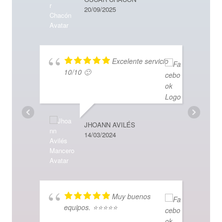
20/09/2025
MARCO
17/12/2
Excelente servicio
10/10 🙂
JHOANN AVILÉS
14/03/2024
CHRIST
20/11/2
Muy buenos
equipos. ⭐️⭐️⭐️⭐️⭐️