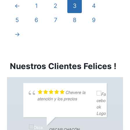
←
1
2
3
4
5
6
7
8
9
→
Nuestros Clientes Felices !
Chevere la
atención y los precios
OSCAR CHACÓN