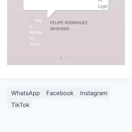
FELIPE RODRIGUEZ
28/05/2023
XAVIE
08/10/2
WhatsApp
Facebook
Instagram
TikTok