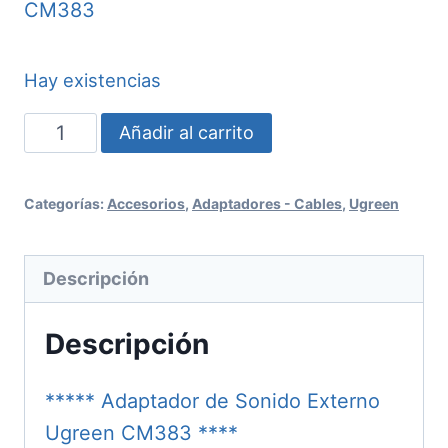
CM383
Hay existencias
Adaptador
Añadir al carrito
de
Sonido
Categorías:
Accesorios
,
Adaptadores - Cables
,
Ugreen
Externo
Ugreen
Descripción
CM383
cantidad
Descripción
***** Adaptador de Sonido Externo
Ugreen CM383 ****