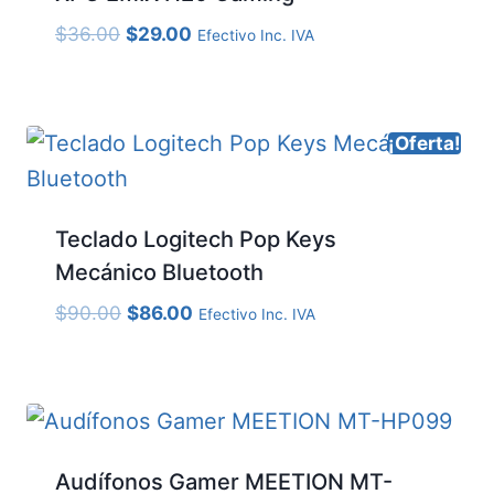
El
El
$
36.00
$
29.00
Efectivo Inc. IVA
precio
precio
original
actual
era:
es:
¡Oferta!
$36.00.
$29.00.
Teclado Logitech Pop Keys
Mecánico Bluetooth
El
El
$
90.00
$
86.00
Efectivo Inc. IVA
precio
precio
original
actual
era:
es:
$90.00.
$86.00.
Audífonos Gamer MEETION MT-