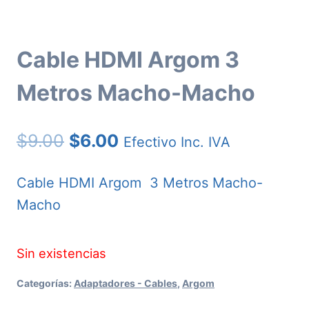
Cable HDMI Argom 3
Metros Macho-Macho
El
El
$
9.00
$
6.00
Efectivo Inc. IVA
precio
precio
Cable HDMI Argom 3 Metros Macho-
original
actual
Macho
era:
es:
$9.00.
$6.00.
Sin existencias
Categorías:
Adaptadores - Cables
,
Argom