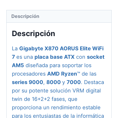
AORUS
Elite
Descripción
WiFi7
cantidad
Descripción
La
Gigabyte X870 AORUS Elite WiFi
7
es una
placa base ATX
con
socket
AM5
diseñada para soportar los
procesadores
AMD Ryzen
™ de las
series 9000
,
8000
y
7000
. Destaca
por su potente solución VRM digital
twin de 16+2+2 fases, que
proporciona un rendimiento estable
para los entusiastas de la informática