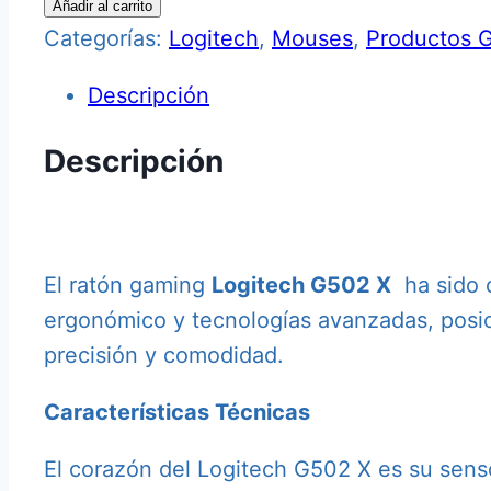
Añadir al carrito
G502
Categorías:
Logitech
,
Mouses
,
Productos 
X
Descripción
cantidad
Descripción
El ratón gaming
Logitech G502 X
ha sido c
ergonómico y tecnologías avanzadas, posi
precisión y comodidad.
Características Técnicas
El corazón del Logitech G502 X es su sens