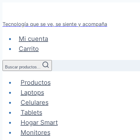
Saltar
al
Tecnología que se ve, se siente y acompaña
contenido
Mi cuenta
Carrito
Buscar productos...
Productos
Laptops
Celulares
Tablets
Hogar Smart
Monitores