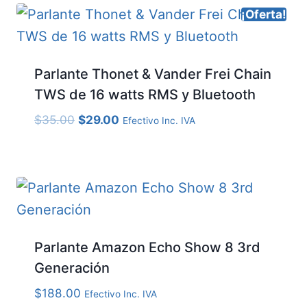
¡Oferta!
Parlante Thonet & Vander Frei Chain
TWS de 16 watts RMS y Bluetooth
El
El
$
35.00
$
29.00
Efectivo Inc. IVA
precio
precio
original
actual
era:
es:
$35.00.
$29.00.
Parlante Amazon Echo Show 8 3rd
Generación
$
188.00
Efectivo Inc. IVA