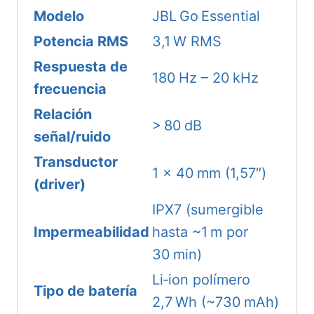
Modelo
JBL Go Essential
Potencia RMS
3,1 W RMS
Respuesta de
180 Hz – 20 kHz
frecuencia
Relación
> 80 dB
señal/ruido
Transductor
1 × 40 mm (1,57″)
(driver)
IPX7 (sumergible
Impermeabilidad
hasta ~1 m por
30 min)
Li‑ion polímero
Tipo de batería
2,7 Wh (~730 mAh)