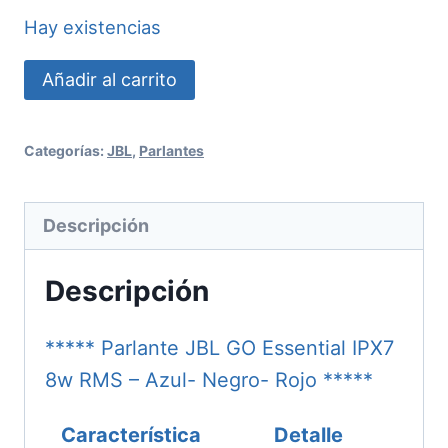
Hay existencias
Parlante
Añadir al carrito
JBL
GO
Categorías:
JBL
,
Parlantes
Essential
IPX7
Descripción
8w
RMS
Descripción
cantidad
***** Parlante JBL GO Essential IPX7
8w RMS – Azul- Negro- Rojo *****
Característica
Detalle