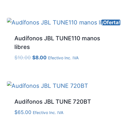
¡Oferta!
Audífonos JBL TUNE110 manos
libres
El
El
$
10.00
$
8.00
Efectivo Inc. IVA
precio
precio
original
actual
era:
es:
$10.00.
$8.00.
Audífonos JBL TUNE 720BT
$
65.00
Efectivo Inc. IVA