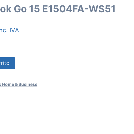
ook Go 15 E1504FA-WS51
Inc. IVA
rito
s Home & Business