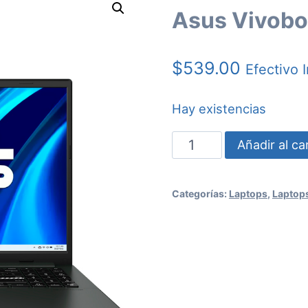
Asus Vivob
$
539.00
Efectivo 
Hay existencias
Asus
Añadir al car
Vivobook
Go
Categorías:
Laptops
,
Laptop
15
E1504FA-
WS51
cantidad