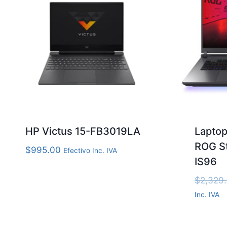
HP Victus 15-FB3019LA
Lapto
ROG S
$
995.00
Efectivo Inc. IVA
IS96
$
2,329
Inc. IVA