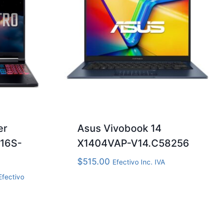
er
Asus Vivobook 14
V16S-
X1404VAP-V14.C58256
$
515.00
Efectivo Inc. IVA
l
Efectivo
recio
ctual
s: