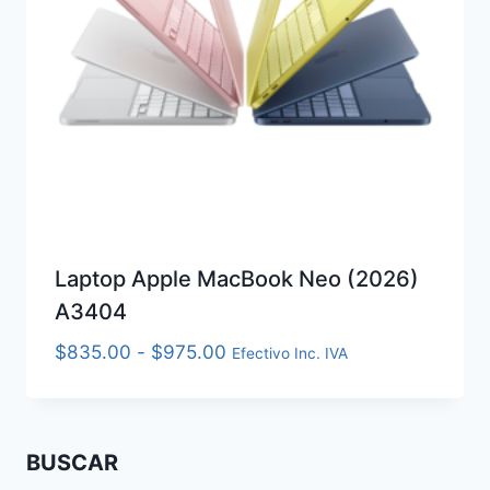
Laptop Apple MacBook Neo (2026)
A3404
Rango
$
835.00
-
$
975.00
Efectivo Inc. IVA
de
precios:
desde
BUSCAR
$835.00